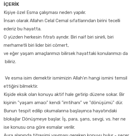
İÇERİK
Kişiye özel Esma çalışması neden yapılır.
İnsan olarak Allahın Celal Cemal sıfatlarından birini tecelli
ederiz bu hayatta.
O yüzden herkesin fıtratı ayrıdır. Biri naif biri sinirli, biri
merhametli biri lider biri cömert,
ve eğer yaşam amaçlarımızı bilirsek hayattaki konularımızı da
biliriz.
Ve esma isim demektir ismimizin Allah'ın hangi ismini temsil
ettiğini bilmektir.
Kişide eksik olan konuyu aktif hale getirip düzene sokar. Bir
kişinin "yaşam amacı" kendi "imtihanı" ve "dönüşümü" dür.
Bunun tespit edilip okumalarına başlayınca hayatındaki
blokajlar Dönüşmeye başlar. İş, para, şans, sevgi, vs. her ne
ise konusu ona göre esmalar verilir.
Aura alanında titreşimi yayması gereken konuyu bulur - seçer