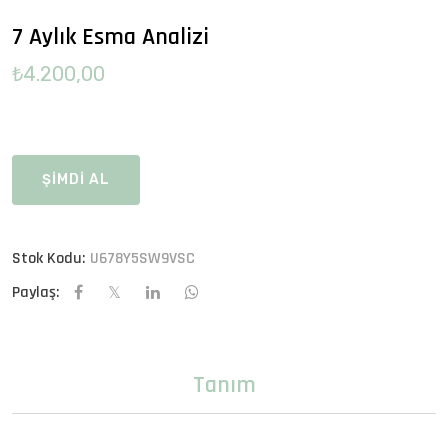
7 Aylık Esma Analizi
₺4.200,00
ŞİMDİ AL
Stok Kodu:
U678Y5SW9VSC
Paylaş:
Tanım