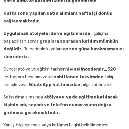
Satın Alma ve Katılım Genel Bilgilendirme
Hafta sonu yapılan satın alımlara hafta içi dönüş
sağlanmaktadır.
Uygulamalı atölyelerde
ve eğitimlerde
, çalışma
başladıktan sonra
gruplara sonradan katılım mümkün
değildir.
Bu nedenle kayıtlarınızı
son güne bırakmamanızı
rica ederiz.
Güncel atölye ve eğitim tarihlerini
@selinozdemir_520
Instagram hesabımızdaki
sabitlenen takvimden
takip
edebilir veya
WhatsApp hattımızdan
bilgi alabilirsiniz.
Satın alma sırasında
atölyeye ya da eğitime katılacak
kişinin adı, soyadı ve telefon numarasının doğru
girilmesi gerekmektedir.
Yanlış bilgi girilmesi veya katılımcı bilgisi belirtilmemesi