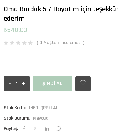
Oma Bardak 5 / Hayatım için teşekkür
ederim
₺540,00
( 0 Müşteri İncelemesi )
-
+
ŞİMDİ AL
Stok Kodu:
UHE0LQRPZL4U
Stok Durumu:
Mevcut
Paylaş: