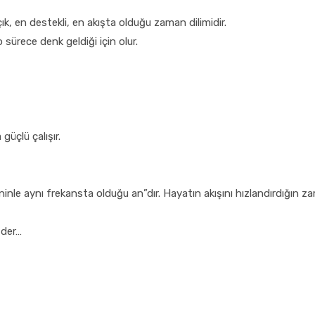
açık, en destekli, en akışta olduğu zaman dilimidir.
 sürece denk geldiği için olur.
güçlü çalışır.
ninle aynı frekansta olduğu an”dır. Hayatın akışını hızlandırdığın z
 der…