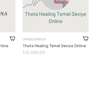
UMFSBZ
UMFSBZ5DWC05
Numerol
Theta Healing Temel Seviye Online
nline
₺10.0
₺12.000,00