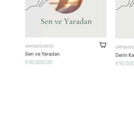
UMFSBZ5DWCRX
UMFSBZ5D
Sen ve Yaradan
Derin Ka
₺10.000,00
₺10.00
YLIK