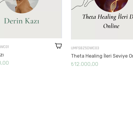
WC01
UMFSBZ5DWC03
zı
Theta Healing İleri Seviye O
0,00
₺12.000,00