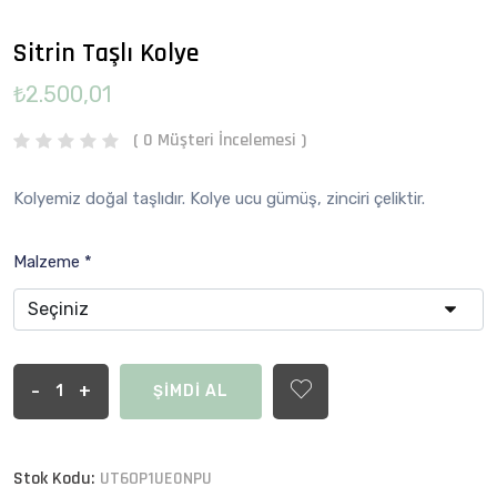
Sitrin Taşlı Kolye
₺2.500,01
( 0 Müşteri İncelemesi )
Kolyemiz doğal taşlıdır. Kolye ucu gümüş, zinciri çeliktir.
Malzeme *
-
+
ŞİMDİ AL
Stok Kodu:
UT6OP1UE0NPU