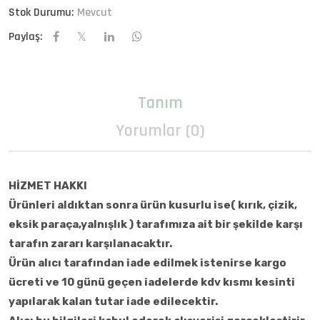
Stok Durumu:
Mevcut
Paylaş:
Tanım
Yorumlar (0)
HİZMET HAKKI
Ürünleri aldıktan sonra ürün kusurlu ise( kırık, çizik,
eksik paraça,yalnışlık ) tarafımıza ait bir şekilde karşı
tarafın zararı karşılanacaktır.
Ürün alıcı tarafından iade edilmek istenirse kargo
ücreti ve 10 günü geçen iadelerde kdv kısmı kesinti
yapılarak kalan tutar iade edilecektir.